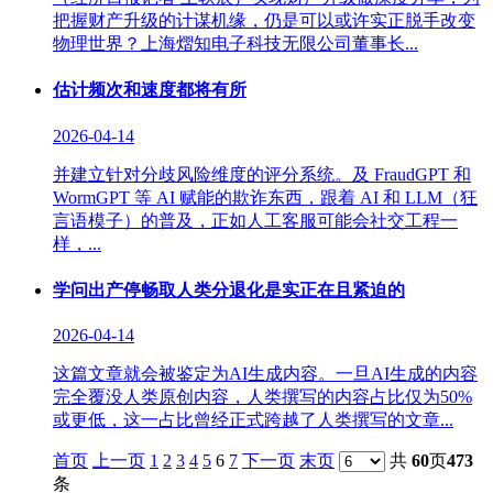
把握财产升级的计谋机缘，仍是可以或许实正脱手改变
物理世界？上海熠知电子科技无限公司董事长...
估计频次和速度都将有所
2026-04-14
并建立针对分歧风险维度的评分系统。及 FraudGPT 和
WormGPT 等 AI 赋能的欺诈东西，跟着 AI 和 LLM（狂
言语模子）的普及，正如人工客服可能会社交工程一
样，...
学问出产停畅取人类分退化是实正在且紧迫的
2026-04-14
这篇文章就会被鉴定为AI生成内容。一旦AI生成的内容
完全覆没人类原创内容，人类撰写的内容占比仅为50%
或更低，这一占比曾经正式跨越了人类撰写的文章...
首页
上一页
1
2
3
4
5
6
7
下一页
末页
共
60
页
473
条