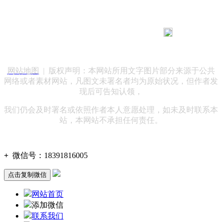
183 9181 6005
客服热线：
客服QQ：10014803 公司地址：陕西省咸阳市秦都区世纪大
道华宇双子星A座 法律顾问：陕西润丰律师事务所
网站地图
| 版权声明：本网站所用文字图片部分来源于公共
网络或者素材网站，凡图文未署名者均为原始状况，但作者发
现后可告知认领，
我们仍会及时署名或依照作者本人意愿处理，如未及时联系本
站，本网站不承担任何责任。
+
微信号：
18391816005
点击复制微信
网站首页
添加微信
联系我们