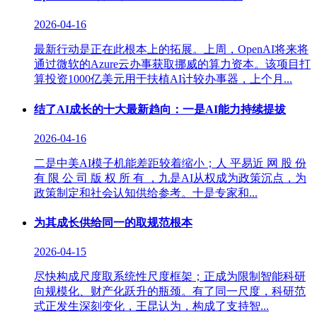
2026-04-16
最新行动是正在此根本上的拓展。上周，OpenAI将来将
通过微软的Azure云办事获取挪威的算力资本。该项目打
算投资1000亿美元用于扶植AI计较办事器，上个月...
结了AI成长的十大最新趋向：一是AI能力持续提拔
2026-04-16
二是中美AI模子机能差距较着缩小；人 平易近 网 股 份
有 限 公 司 版 权 所 有 ，九是AI从权成为政策沉点，为
政策制定和社会认知供给参考。十是专家和...
为其成长供给同一的取规范根本
2026-04-15
尽快构成尺度取系统性尺度框架；正成为限制智能科研
向规模化、财产化跃升的瓶颈。有了同一尺度，科研范
式正发生深刻变化，王昆认为，构成了支持智...