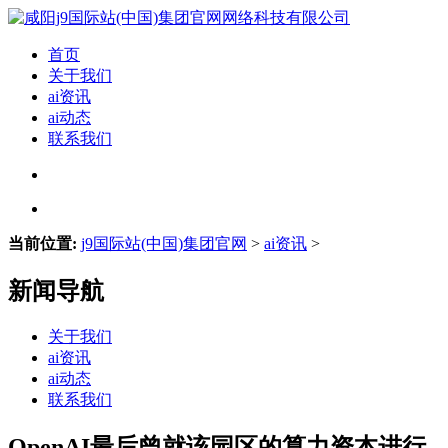
首页
关于我们
ai资讯
ai动态
联系我们
当前位置:
j9国际站(中国)集团官网
>
ai资讯
>
新闻导航
关于我们
ai资讯
ai动态
联系我们
OpenAI最后曾就该园区的算力资本进行