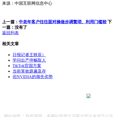
来源：中国互联网信息中心
上一篇：
中老年客户往往面对操做步调繁琐、利用门槛较
下
一篇：没有了
返回列表
相关文章
日报记者王轶辰）
学问出产停畅取人
TikTok官国方案
当前算效题遍及存
但NVIDIA的领先劣势
183 9181 6005
客服热线：
客服QQ：10014803 公司地址：陕西省咸阳市秦都区世纪大
道华宇双子星A座 法律顾问：陕西润丰律师事务所
网站地图
| 版权声明：本网站所用文字图片部分来源于公共