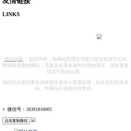
友情链接
LINKS
183 9181 6005
客服热线：
客服QQ：10014803 公司地址：陕西省咸阳市秦都区世纪大
道华宇双子星A座 法律顾问：陕西润丰律师事务所
网站地图
| 版权声明：本网站所用文字图片部分来源于公共
网络或者素材网站，凡图文未署名者均为原始状况，但作者发
现后可告知认领，
我们仍会及时署名或依照作者本人意愿处理，如未及时联系本
站，本网站不承担任何责任。
+
微信号：
18391816005
点击复制微信