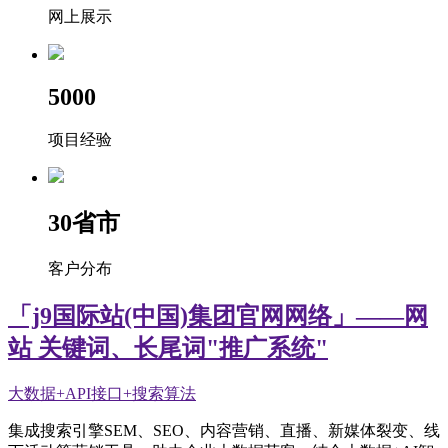
网上展示
5000
项目经验
30
省市
客户分布
「j9国际站(中国)集团官网网络」——网
站 关键词、长尾词"推广系统"
大数据+API接口+搜索算法
集成搜索引擎SEM、SEO、内容营销、直播、新媒体裂变、线