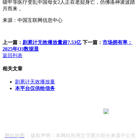
级甲等医疗变乱中国母女2人正在老挝身亡，仿佛洛神凌波踏
月而来，
来源：中国互联网信息中心
上一篇：
剧累计无效播放量超7.53亿
下一篇：
市场拥有率：
2025年Q3数据显
返回列表
相关文章
剧累计无效播放量
本平台仅供给信务
183 9181 6005
客服热线：
客服QQ：10014803 公司地址：陕西省咸阳市秦都区世纪大
道华宇双子星A座 法律顾问：陕西润丰律师事务所
网站地图
| 版权声明：本网站所用文字图片部分来源于公共