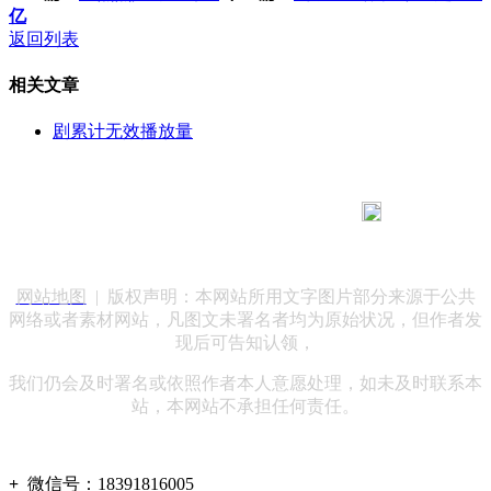
亿
返回列表
相关文章
剧累计无效播放量
183 9181 6005
客服热线：
客服QQ：10014803 公司地址：陕西省咸阳市秦都区世纪大
道华宇双子星A座 法律顾问：陕西润丰律师事务所
网站地图
| 版权声明：本网站所用文字图片部分来源于公共
网络或者素材网站，凡图文未署名者均为原始状况，但作者发
现后可告知认领，
我们仍会及时署名或依照作者本人意愿处理，如未及时联系本
站，本网站不承担任何责任。
+
微信号：
18391816005